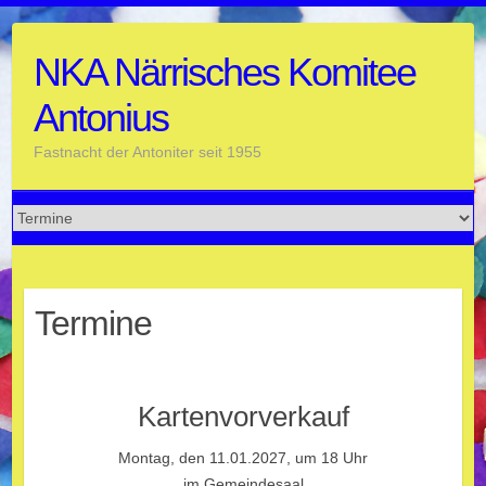
Skip
to
NKA Närrisches Komitee
content
Antonius
Fastnacht der Antoniter seit 1955
Termine
Kartenvorverkauf
Montag, den 11.01.2027, um 18 Uhr
im Gemeindesaal