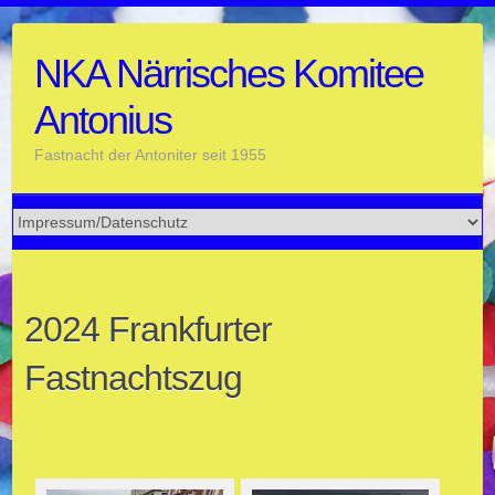
Skip
to
NKA Närrisches Komitee
content
Antonius
Fastnacht der Antoniter seit 1955
2024 Frankfurter
Fastnachtszug