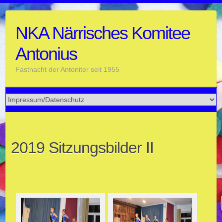
Skip
to
NKA Närrisches Komitee
content
Antonius
Fastnacht der Antoniter seit 1955
2019 Sitzungsbilder II