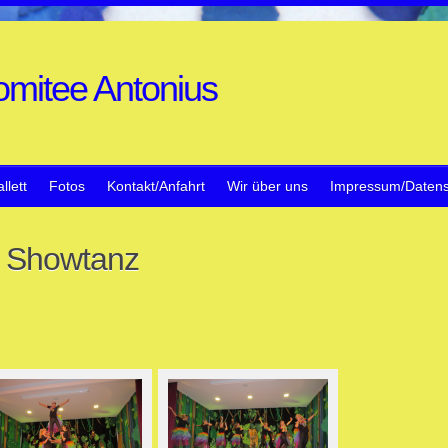
mitee Antonius
llett
Fotos
Kontakt/Anfahrt
Wir über uns
Impressum/Datens
s Showtanz