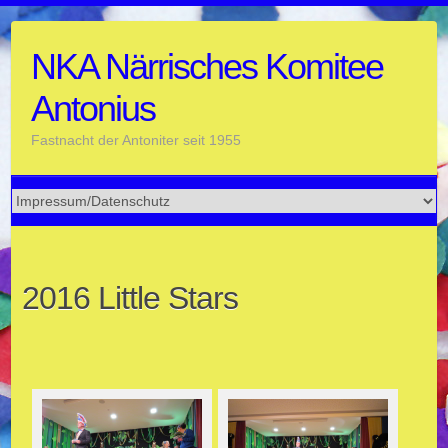
Skip
to
NKA Närrisches Komitee
content
Antonius
Fastnacht der Antoniter seit 1955
2016 Little Stars