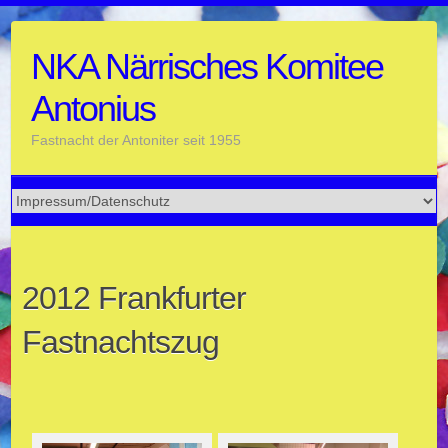
Skip
to
NKA Närrisches Komitee
content
Antonius
Fastnacht der Antoniter seit 1955
2012 Frankfurter
Fastnachtszug