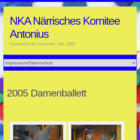
Skip
to
NKA Närrisches Komitee
content
Antonius
Fastnacht der Antoniter seit 1955
2005 Damenballett