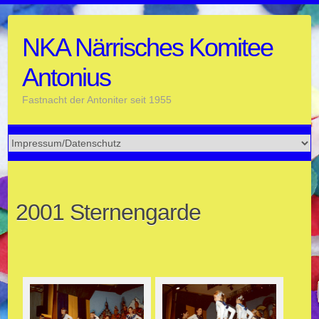
Skip
to
NKA Närrisches Komitee
content
Antonius
Fastnacht der Antoniter seit 1955
2001 Sternengarde