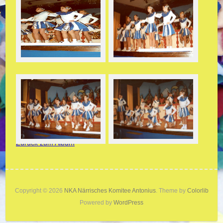
Zurück zum Album
Copyright © 2026
NKA Närrisches Komitee Antonius
. Theme by
Colorlib
Powered by
WordPress